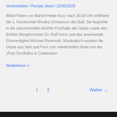
Vereinsleben
/
Renate Stoof
/
22/05/2025
Bilder/Video von Bärbel Heide Kurz nach 20.00 Uhr eröffnete
die 1. Vorsitzende Monika Schwarzer den Ball. Sie begrüßte
in der ausverkauften Brühler Festhalle alle Gäste sowie den
Brühler Bürgermeister Dr. Ralf Göck und das anwesende
Ehrenmitglied Michael Reinmuth. Musikalisch wurden die
Gäste aus Nah und Fern zum wiederholten Male von der
„Rosi Struffolino & Celebration
TSC
Weiterlesen »
Kurpfalz
startet
in
1
2
Weiter
→
den
Mai
2025