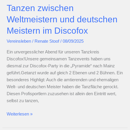
Punktlandung
Tanzen zwischen
in
allen
Weltmeistern und deutschen
Teilen
Meistern im Discofox
Vereinsleben
/
Renate Stoof
/
08/09/2025
Ein unvergesslicher Abend für unseren Tanzkreis
Discofox!Unsere gemeinsamen Tanzevents haben uns
diesmal zur Discofox-Party in die „Pyramide“ nach Mainz
geführt.Getanzt wurde auf gleich 2 Ebenen und 2 Bühnen. Ein
besonderes Highligt: Auch die amtierenden und ehemaligen
Welt- und deutschen Meister haben die Tanzfläche gerockt.
Diesen Profisportlern zuzusehen ist allein den Eintritt wert,
selbst zu tanzen,
Tanzen
Weiterlesen »
zwischen
Weltmeistern