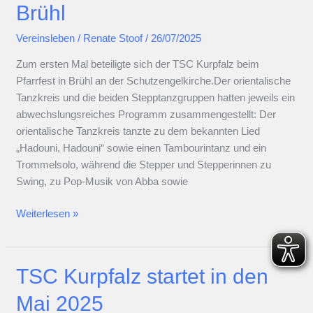
e.V.
Brühl
war
Vereinsleben
/
Renate Stoof
/
26/07/2025
dabei!
Zum ersten Mal beteiligte sich der TSC Kurpfalz beim
Pfarrfest in Brühl an der Schutzengelkirche.Der orientalische
Tanzkreis und die beiden Stepptanzgruppen hatten jeweils ein
abwechslungsreiches Programm zusammengestellt: Der
orientalische Tanzkreis tanzte zu dem bekannten Lied
„Hadouni, Hadouni“ sowie einen Tambourintanz und ein
Trommelsolo, während die Stepper und Stepperinnen zu
Swing, zu Pop-Musik von Abba sowie
Auftritte
Weiterlesen »
beim
Pfarrfest
in
TSC Kurpfalz startet in den
Brühl
Mai 2025