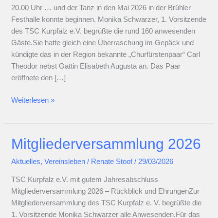
20.00 Uhr … und der Tanz in den Mai 2026 in der Brühler
Festhalle konnte beginnen. Monika Schwarzer, 1. Vorsitzende
des TSC Kurpfalz e.V. begrüßte die rund 160 anwesenden
Gäste.Sie hatte gleich eine Überraschung im Gepäck und
kündigte das in der Region bekannte „Churfürstenpaar“ Carl
Theodor nebst Gattin Elisabeth Augusta an. Das Paar
eröffnete den […]
Tanz
Weiterlesen »
in
den
Mai
Mitgliederversammlung 2026
mit
Überraschung
Aktuelles
,
Vereinsleben
/
Renate Stoof
/
29/03/2026
TSC Kurpfalz e.V. mit gutem Jahresabschluss
Mitgliederversammlung 2026 – Rückblick und EhrungenZur
Mitgliederversammlung des TSC Kurpfalz e. V. begrüßte die
1. Vorsitzende Monika Schwarzer alle Anwesenden.Für das