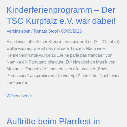
und
Kinderferienprogramm – Der
deutschen
Meistern
TSC Kurpfalz e.V. war dabei!
im
Vereinsleben
/
Renate Stoof
/
05/09/2025
Discofox
Ein kleiner, aber feiner Kreis interessierter Kids (9 – 11 Jahre)
wollte wissen, wie ist das mit dem Tanzen. Nach einer
Kennenlernrunde wurde zu „Je ne parle pas francais“ von
Namika ein Partytanz eingeübt. Zur klassischen Musik von
Mozart’s „Zauberflöte“ konnten sich alle an einer „Body
Percussion“ ausprobieren, die viel Spaß bereitete. Nach einer
Trinkpause
Kinderferienprogramm
Weiterlesen »
–
Der
TSC
Auftritte beim Pfarrfest in
Kurpfalz