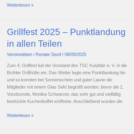
Schnupper-
Weiterlesen »
Workshop
„Standard/Latein“
für
Grillfest 2025 – Punktlandung
Fortgeschrittene
in allen Teilen
Vereinsleben
/
Renate Stoof
/
08/09/2025
Zum 4. Grillfest lud der Vorstand des TSC Kurpfalz e. V. in die
Brühler Grillhütte ein. Das Wetter legte eine Punktlandung hin
und so konnten bei Sonnenschein und guter Laune die
Mitglieder mit einem Glas Sekt begrüßt werden, bevor die 1.
Vorsitzende, Monika Schwarzer, das sehr gut und vielfältig
bestückte Kuchenbuffet eröffnete. Anschließend wurden die
Grillfest
Weiterlesen »
2025
–